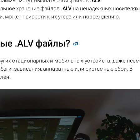
ограммы, могут вызвать сбои файлов
.ALV
.
ильное хранение файлов
.ALV
на ненадежных носителях 
и, может привести к их утере или повреждению.
ные .ALV файлы?
ругих стационарных и мобильных устройств, даже несм
баги, зависания, аппаратные или системные сбои. В
лён.