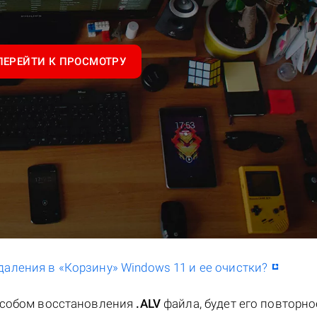
ПЕРЕЙТИ К ПРОСМОТРУ
даления в «Корзину» Windows 11 и ее очистки?
особом восстановления
.ALV
файла, будет его повторно