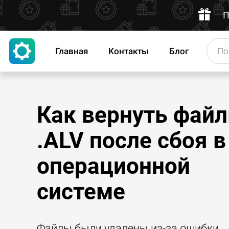
П
Главная
Контакты
Блог
Как вернуть фай
.ALV после сбоя в
операционной
системе
Файлы были удалены из-за ошибки