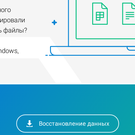
ного
тировали
ть файлы?
ndows,
Восстановление данных