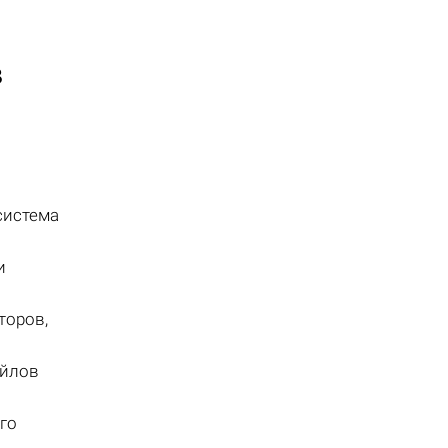
в
система
и
торов,
айлов
го