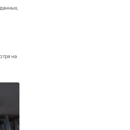
данных,
отря на