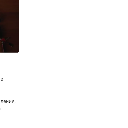
ое
ления,
.