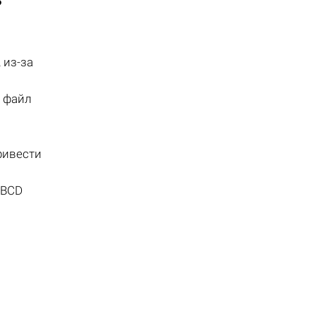
 из-за
 файл
ривести
 BCD
и