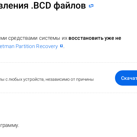
вления .BCD файлов
ными средствами системы их
восстановить уже не
etman Partition Recovery
.
Скача
ы с любых устройств, независимо от причины
ограмму.