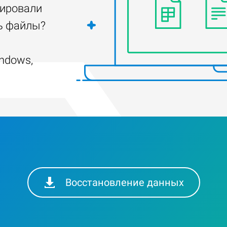
тировали
ть файлы?
ndows,
Восстановление данных