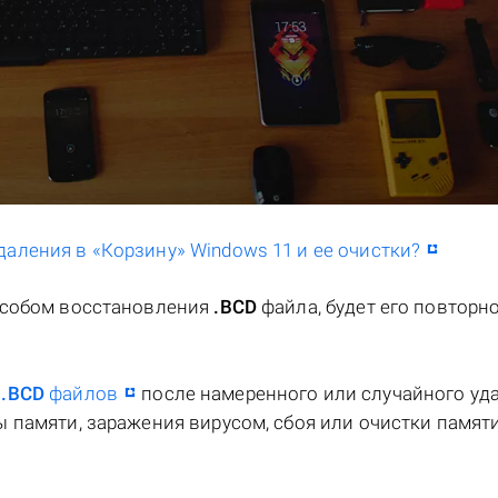
даления в «Корзину» Windows 11 и ее очистки?
особом восстановления
.BCD
файла, будет его повторн
я
.BCD
файлов
после намеренного или случайного уда
 памяти, заражения вирусом, сбоя или очистки памяти