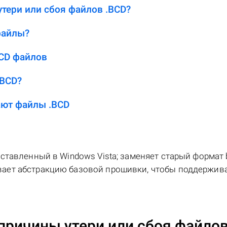
тери или сбоя файлов .BCD?
файлы?
CD файлов
.BCD?
ют файлы .BCD
тавленный в Windows Vista; заменяет старый формат bo
ает абстракцию базовой прошивки, чтобы поддержив
причины утери или сбоя файло