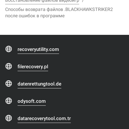
Восстановление файлов видеоигр
Способы возврата файлов .BLACKHAWKSTRIKER2
после ошибок в программе
recoveryutility.com
filerecovery.pl
datenrettungtool.de
odysoft.com
datarecoverytool.com.tr