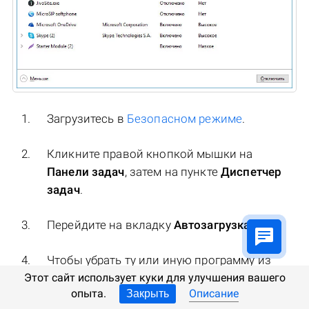
Загрузитесь в
Безопасном режиме
.
Кликните правой кнопкой мышки на
Панели задач
, затем на пункте
Диспетчер
задач
.
Перейдите на вкладку
Автозагрузка
.
Чтобы убрать ту или иную программу из
автозагрузки выберите её из списка и
Этот сайт использует куки для улучшения вашего
опыта.
Описание
Закрыть
отключите, нажав кнопку
Отключить
в