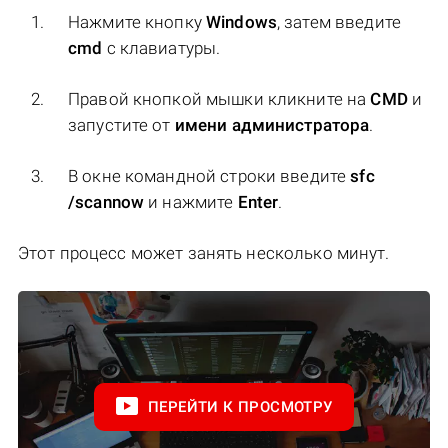
Нажмите кнопку
Windows
, затем введите
cmd
с клавиатуры.
Правой кнопкой мышки кликните на
CMD
и
запустите от
имени администратора
.
В окне командной строки введите
sfc
/scannow
и нажмите
Enter
.
Этот процесс может занять несколько минут.
ПЕРЕЙТИ К ПРОСМОТРУ