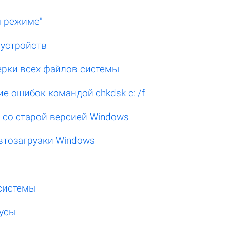
м режиме"
 устройств
ерки всех файлов системы
е ошибок командой chkdsk c: /f
со старой версией Windows
втозагрузки Windows
системы
русы