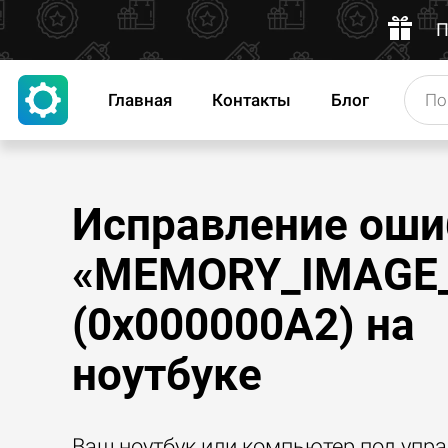
П
Главная
Контакты
Блог
Исправление оши
«MEMORY_IMAGE
(0x000000A2) на
ноутбуке
Ваш ноутбук или компьютер под упр