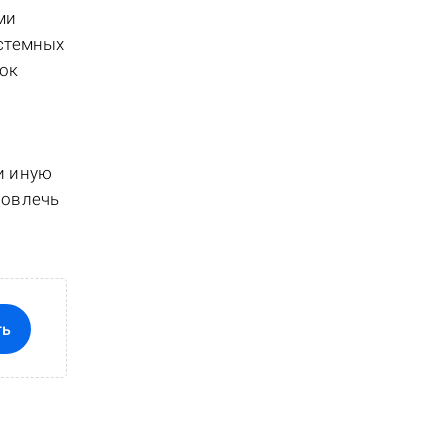
ми
истемных
сок
и иную
повлечь
ть