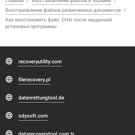
Главная
Восстановление файлов в Украине
Восстановление файлов размеченных документов
Как восстановить файл .CHAI после неудачной
установки программы
recoveryutility.com
filerecovery.pl
datenrettungtool.de
odysoft.com
datarecoverytool.com.tr