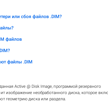
тери или сбоя файлов .DIM?
файлы?
IM файлов
.DIM?
ют файлы .DIM
данная Active @ Disk Image, программой резервного
ит изображение необработанного диска, которое вклю
ют геометрию диска или раздела.