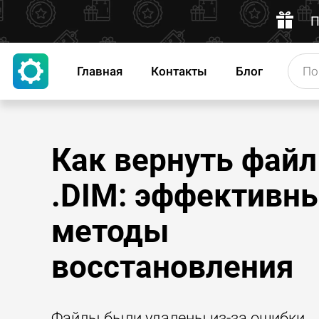
П
Главная
Контакты
Блог
Как вернуть файл
.DIM: эффективн
методы
восстановления
Файлы были удалены из-за ошибки