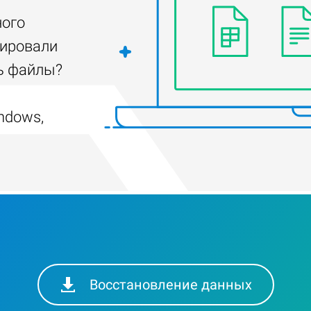
ного
тировали
ть файлы?
ndows,
Восстановление данных