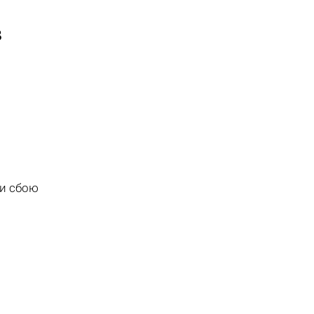
в
ли сбою