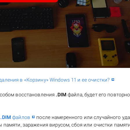
даления в «Корзину» Windows 11 и ее очистки?
особом восстановления
.DIM
файла, будет его повторн
я
.DIM
файлов
после намеренного или случайного уда
 памяти, заражения вирусом, сбоя или очистки памяти