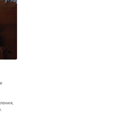
ое
ления,
.