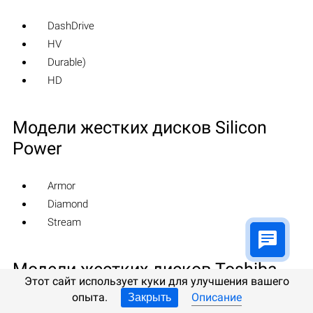
DashDrive
HV
Durable)
HD
Модели жестких дисков Silicon
Power
Armor
Diamond
Stream
Модели жестких дисков Toshiba
Этот сайт использует куки для улучшения вашего
опыта.
Описание
Закрыть
MG, DT, MQ