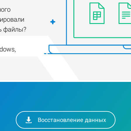
ного
тировали
ть файлы?
dows,
Восстановление данных