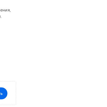
ения,
.
ть