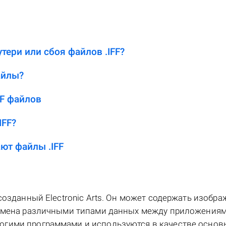
тери или сбоя файлов .IFF?
айлы?
FF файлов
IFF?
ют файлы .IFF
созданный Electronic Arts. Он может содержать изобра
обмена различными типами данных между приложениям
огими программами и используются в качестве основ