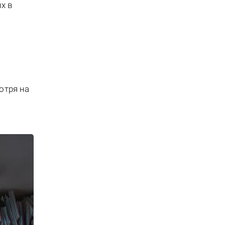
х в
отря на