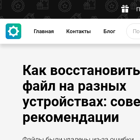
П
Главная
Контакты
Блог
Как восстановить 
файл на разных
устройствах: сов
рекомендации
Файлы были удалены из-за ошибки