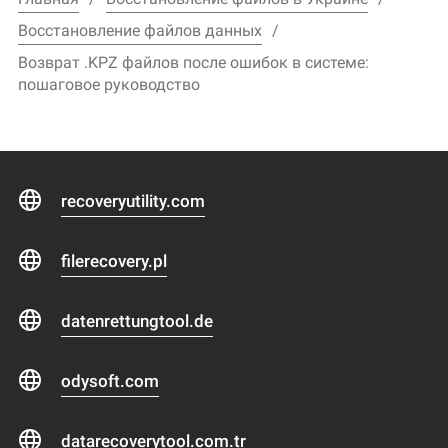
Восстановление файлов данных
Возврат .KPZ файлов после ошибок в системе:
пошаговое руководство
recoveryutility.com
filerecovery.pl
datenrettungtool.de
odysoft.com
datarecoverytool.com.tr