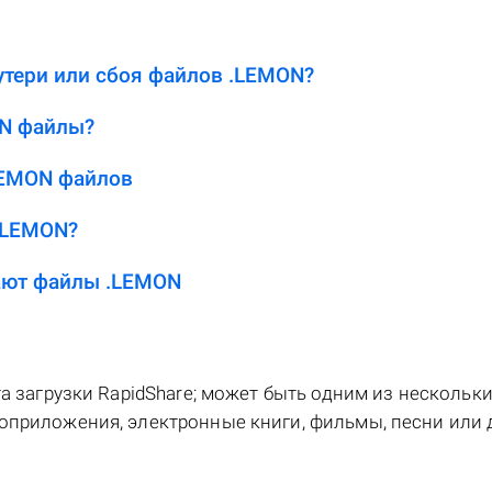
утери или сбоя файлов .LEMON?
ON файлы?
LEMON файлов
.LEMON?
ают файлы .LEMON
та загрузки RapidShare; может быть одним из нескольк
оприложения, электронные книги, фильмы, песни или 