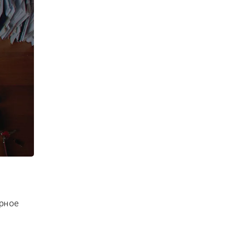
орное