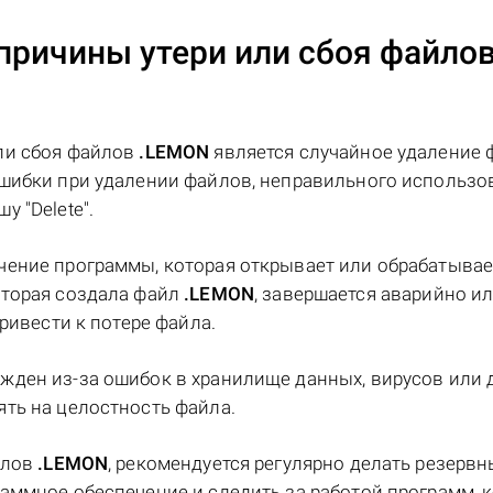
причины утери или сбоя файло
ли сбоя файлов
.LEMON
является случайное удаление 
ошибки при удалении файлов, неправильного использо
 "Delete".
чение программы, которая открывает или обрабатывае
которая создала файл
.LEMON
, завершается аварийно и
ривести к потере файла.
жден из-за ошибок в хранилище данных, вирусов или 
ть на целостность файла.
йлов
.LEMON
, рекомендуется регулярно делать резерв
аммное обеспечение и следить за работой программ, 