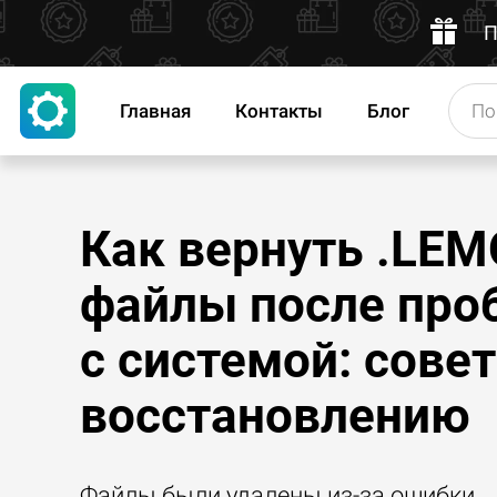
П
Главная
Контакты
Блог
Как вернуть .LE
файлы после про
с системой: сове
восстановлению
Файлы были удалены из-за ошибки