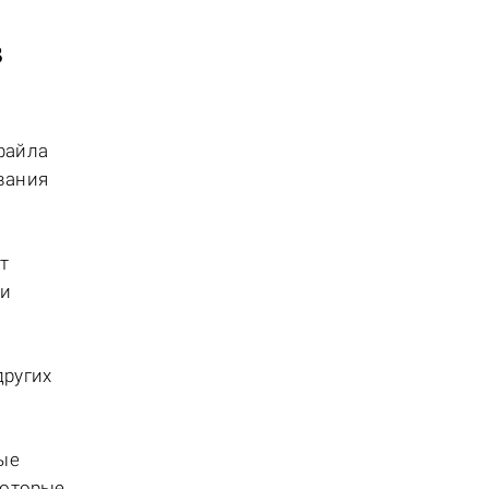
в
файла
вания
т
ли
других
ные
которые