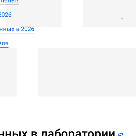
алены?
2026
нных в 2026
еля
нных в лаборатории