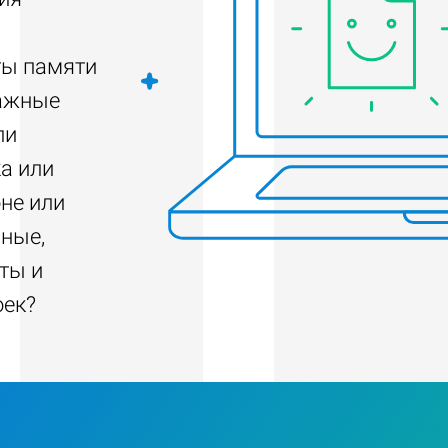
ты памяти
важные
ли
а или
не или
нные,
ты и
оек?