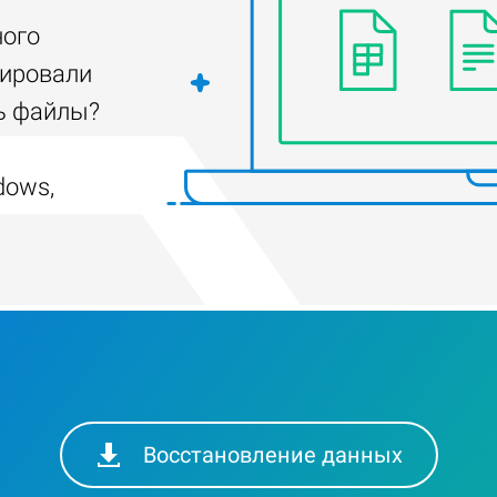
ного
тировали
ть файлы?
dows,
Восстановление данных