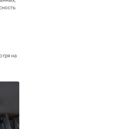
данных,
сность
отря на