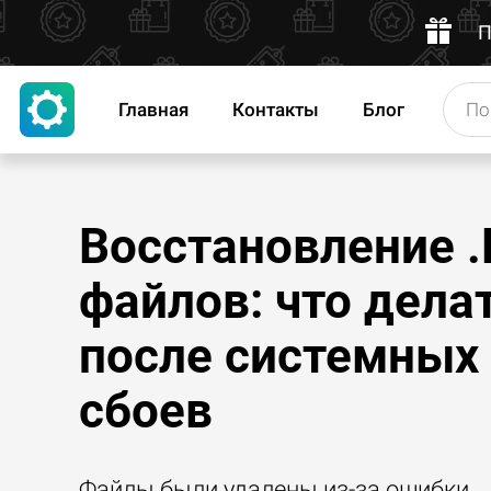
П
Главная
Контакты
Блог
Восстановление .
файлов: что дела
после системных
сбоев
Файлы были удалены из-за ошибки