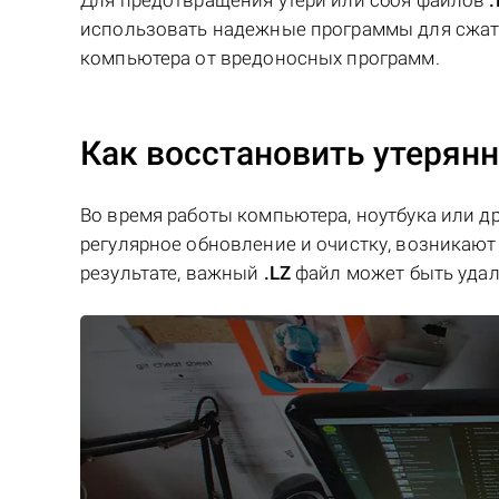
Для предотвращения утери или сбоя файлов
.
использовать надежные программы для сжати
компьютера от вредоносных программ.
Как восстановить утерян
Во время работы компьютера, ноутбука или д
регулярное обновление и очистку, возникают 
результате, важный
.LZ
файл может быть удал