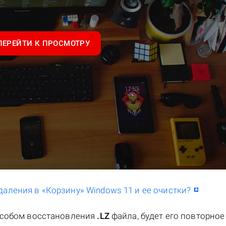
ПЕРЕЙТИ К ПРОСМОТРУ
даления в «Корзину» Windows 11 и ее очистки?
особом восстановления
.LZ
файла, будет его повторное