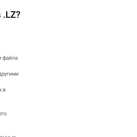
в
.LZ
?
и файла
другими
х в
его