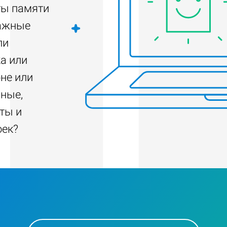
ты памяти
важные
ли
а или
не или
нные,
ты и
оек?