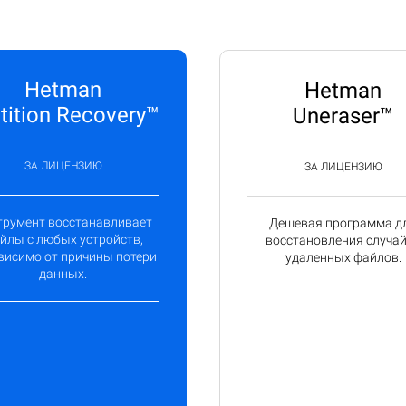
Hetman
Hetman
tition Recovery™
Uneraser™
ЗА ЛИЦЕНЗИЮ
ЗА ЛИЦЕНЗИЮ
трумент восстанавливает
Дешевая программа д
йлы с любых устройств,
восстановления случа
висимо от причины потери
удаленных файлов.
данных.