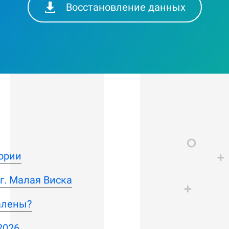
Восстановление данных
ории
г. Малая Виска
алены?
2026