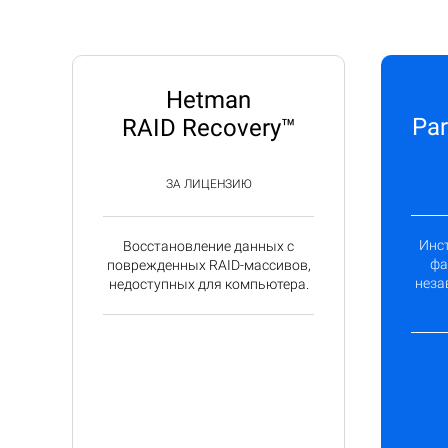
Hetman
Par
RAID Recovery™
ЗА ЛИЦЕНЗИЮ
Инс
Восстановление данных с
фа
поврежденных RAID-массивов,
неза
недоступных для компьютера.