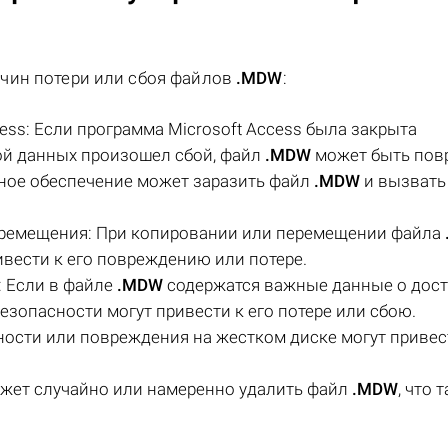
чин потери или сбоя файлов
.MDW
:
ss: Если программа Microsoft Access была закрыта
зой данных произошел сбой, файл
.MDW
может быть пов
ное обеспечение может заразить файл
.MDW
и вызвать
еремещения: При копировании или перемещении файла
ивести к его повреждению или потере.
 Если в файле
.MDW
содержатся важные данные о дост
езопасности могут привести к его потере или сбою.
ости или повреждения на жестком диске могут привес
жет случайно или намеренно удалить файл
.MDW
, что 