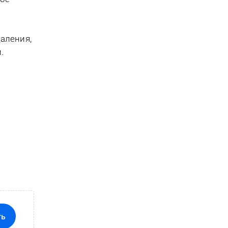
аления,
.
ть