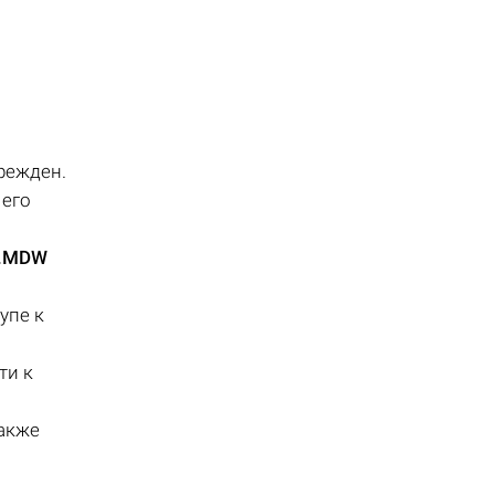
режден.
 его
.MDW
упе к
ти к
также