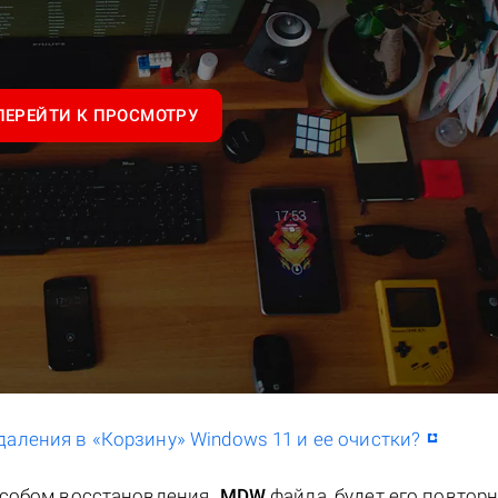
ПЕРЕЙТИ К ПРОСМОТРУ
даления в «Корзину» Windows 11 и ее очистки?
особом восстановления
.MDW
файла, будет его повтор