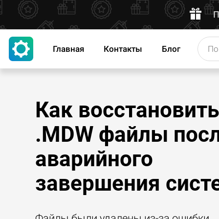
П
Главная
Контакты
Блог
Как восстановит
.MDW файлы пос
аварийного
завершения сис
Файлы были удалены из-за ошибки