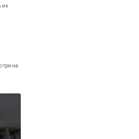
 их
отря на