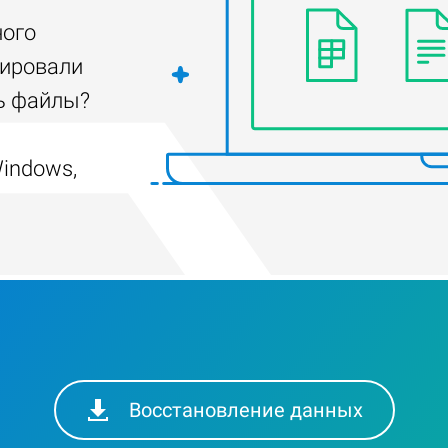
ного
тировали
ть файлы?
indows,
Восстановление данных