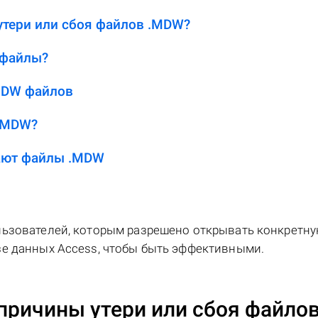
утери или сбоя файлов .MDW?
 файлы?
MDW файлов
 .MDW?
ают файлы .MDW
льзователей, которым разрешено открывать конкретну
зе данных Access, чтобы быть эффективными.
причины утери или сбоя файло