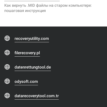
Как вернуть .MID файлы на старом компьютере:
пошаговая инструкция
recoveryutility.com
filerecovery.pl
datenrettungtool.de
odysoft.com
datarecoverytool.com.tr