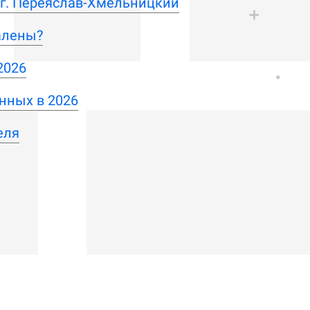
 г. Переяслав-Хмельницкий
алены?
2026
нных в 2026
еля