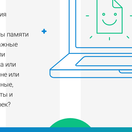
ия
ты памяти
важные
ли
а или
не или
нные,
ты и
оек?