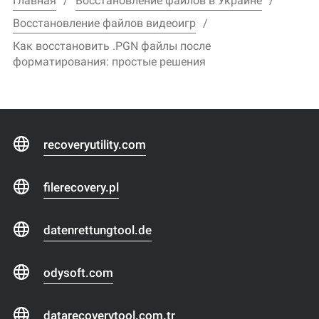
Главная
Восстановление файлов в Украине
Восстановление файлов видеоигр
Как восстановить .PGN файлы после
форматирования: простые решения
recoveryutility.com
filerecovery.pl
datenrettungtool.de
odysoft.com
datarecoverytool.com.tr