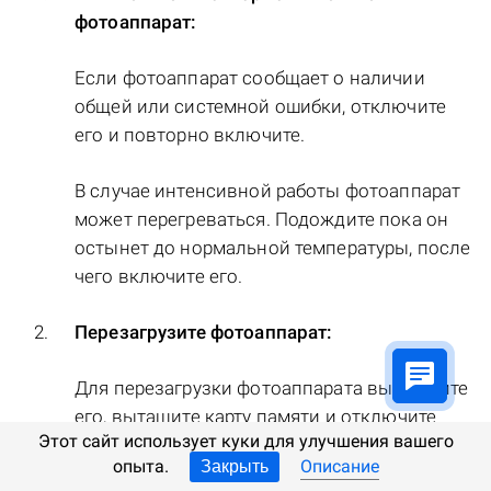
фотоаппарат:
Если фотоаппарат сообщает о наличии
общей или системной ошибки, отключите
его и повторно включите.
В случае интенсивной работы фотоаппарат
может перегреваться. Подождите пока он
остынет до нормальной температуры, после
чего включите его.
Перезагрузите фотоаппарат:
Для перезагрузки фотоаппарата выключите
его, вытащите карту памяти и отключите
Этот сайт использует куки для улучшения вашего
батарею. Подождите в течении 15 минут и
опыта.
Описание
Закрыть
соберите фотоаппарат в обратном порядке.