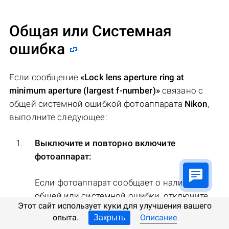
Общая или Системная
ошибка
Если сообщение
«Lock lens aperture ring at
minimum aperture (largest f-number)»
связано с
общей системной ошибкой фотоаппарата
Nikon
,
выполните следующее:
Выключите и повторно включите
фотоаппарат:
Если фотоаппарат сообщает о наличии
общей или системной ошибки, отключите
Этот сайт использует куки для улучшения вашего
его и повторно включите.
опыта.
Описание
Закрыть