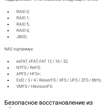
RAID 0;
RAID 1;
RAID 5;
RAID 6;
JBOD;
NAS підтримує:
exFAT, VFAT, FAT 12 / 16 / 32;
NTFS / ReFS;
APFS / HFS+;
Ext2 / 3 / 4 / ReiserFS / XFS / UFS / ZFS / Btrfs;
VMFS / HikvisionFS;
Безопасное восстановление из