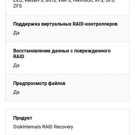
Ext2, ReiserFS, Btrfs, VMFS, Hikvision, XFS, UFS,
ZFS
Да
Да
Да
DiskInternals RAID Recovery