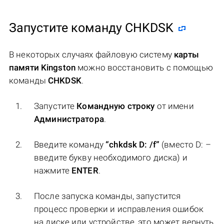
Запустите команду CHKDSK
В некоторых случаях файловую систему
карты
памяти Kingston
можно восстановить с помощью
команды
CHKDSK
.
Запустите
Командную строку
от имени
Администратора
.
Введите команду
“chkdsk D: /f”
(вместо D: –
введите букву необходимого диска) и
нажмите
ENTER
.
После запуска команды, запустится
процесс проверки и исправления ошибок
на диске или устройстве, это может вернуть