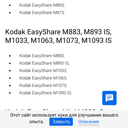
Kodak EasyShare M863‎;
Kodak EasyShare M873‎;
Kodak EasyShare M883‎, M893 IS‎,
M1033‎, M1063‎, M1073‎, M1093 IS‎
Kodak EasyShare M883‎;
Kodak EasyShare M893 IS‎;
Kodak EasyShare M1033‎;
Kodak EasyShare M1063‎;
Kodak EasyShare M1073‎;
Kodak EasyShare M1093 IS‎;
Kodak EasyShare Mini M200‎, One
Этот сайт использует куки для улучшения вашего
S143, One S623, Sport C123‎
опыта.
Описание
Закрыть