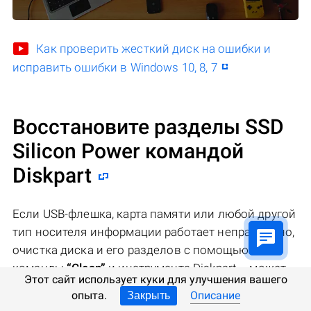
Как проверить жесткий диск на ошибки и
исправить ошибки в Windows 10, 8, 7
Восстановите разделы SSD
Silicon Power командой
Diskpart
Если USB-флешка, карта памяти или любой другой
тип носителя информации работает неправильно,
очистка диска и его разделов с помощью
команды
“Clean”
и инструмента Diskpart – может
Этот сайт использует куки для улучшения вашего
стать одним из способов решения проблем. Этот
опыта.
Описание
Закрыть
инструмент исправит ошибки если устройство не