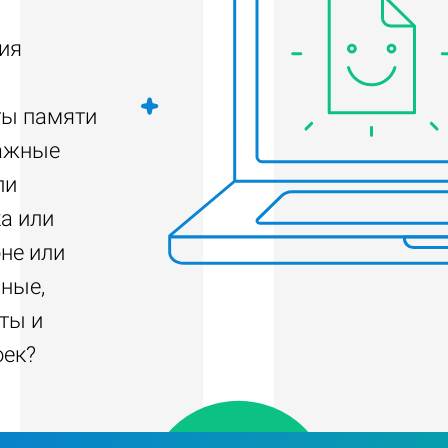
ия
ты памяти
важные
ли
а или
не или
нные,
ты и
оек?