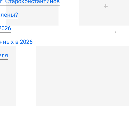
г. Староконстантинов
алены?
2026
нных в 2026
еля