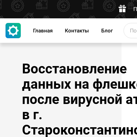
П
Главная
Контакты
Блог
Восстановление
данных на флешк
после вирусной а
в г.
Староконстантин