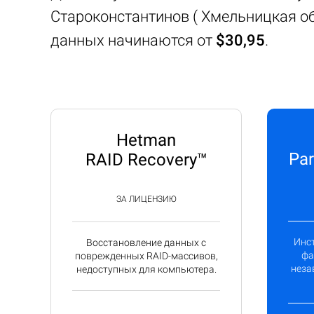
Староконстантинов ( Хмельницкая об
данных начинаются от
$30,95
.
Hetman
Par
RAID Recovery™
ЗА ЛИЦЕНЗИЮ
Инс
Восстановление данных с
фа
поврежденных RAID-массивов,
неза
недоступных для компьютера.