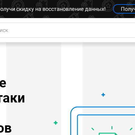
олучи скидку на восстановление данных!
Полу
е
таки
ов