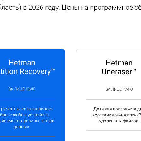
ласть) в 2026 году. Цены на программное о
Hetman
Hetman
tition Recovery™
Uneraser™
ЗА ЛИЦЕНЗИЮ
ЗА ЛИЦЕНЗИЮ
трумент восстанавливает
Дешевая программа д
йлы с любых устройств,
восстановления случа
висимо от причины потери
удаленных файлов.
данных.