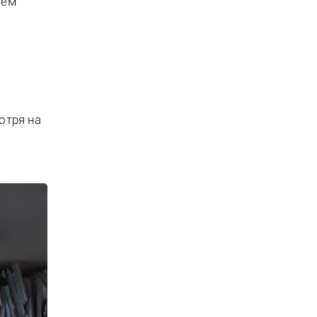
ием
отря на