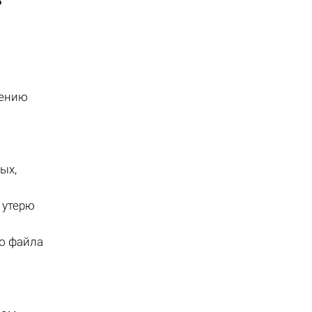
дению
ых,
 утерю
ю файла