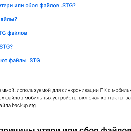
тери или сбоя файлов .STG?
файлы?
TG файлов
.STG?
ют файлы .STG
граммой, используемой для синхронизации ПК с мобил
х файлов мобильных устройств, включая контакты, за
йла backup.stg.
причины утери или сбоя файло