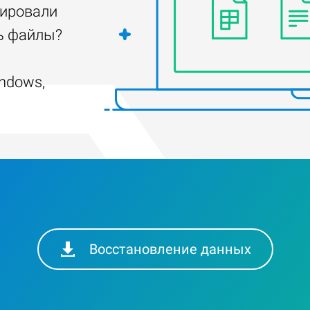
тировали
ть файлы?
ndows,
Восстановление данных