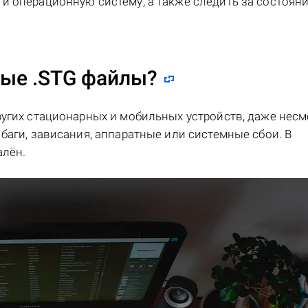
и операционную систему, а также следить за состоян
ные .STG файлы?
ругих стационарных и мобильных устройств, даже несм
баги, зависания, аппаратные или системные сбои. В
алён.