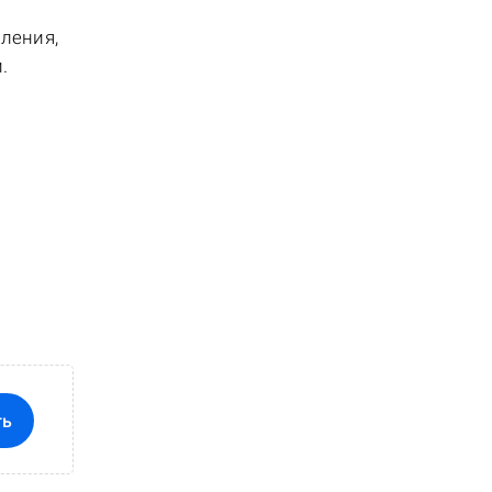
ления,
.
ть