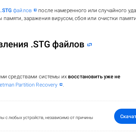
я
.STG
файлов
после намеренного или случайного уда
 памяти, заражения вирусом, сбоя или очистки памяти
вления .STG файлов
ными средствами системы их
восстановить уже не
etman Partition Recovery
.
Скача
ы с любых устройств, независимо от причины