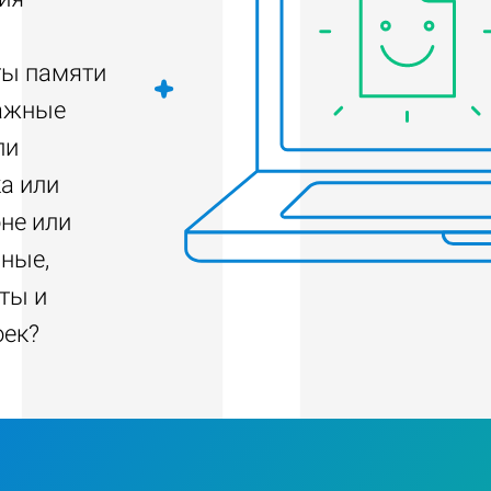
ты памяти
важные
ли
а или
не или
нные,
ты и
оек?