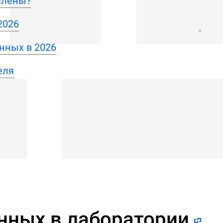
алены?
2026
нных в 2026
еля
нных в лаборатории