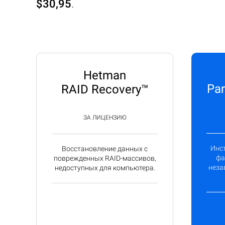
$30,95
.
Hetman
Par
RAID Recovery™
ЗА ЛИЦЕНЗИЮ
Инс
Восстановление данных с
фа
поврежденных RAID-массивов,
неза
недоступных для компьютера.