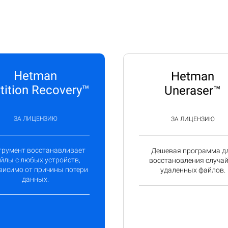
Hetman
Hetman
tition Recovery™
Uneraser™
ЗА ЛИЦЕНЗИЮ
ЗА ЛИЦЕНЗИЮ
трумент восстанавливает
Дешевая программа д
йлы с любых устройств,
восстановления случа
висимо от причины потери
удаленных файлов.
данных.