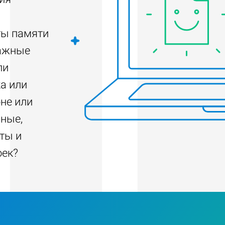
ты памяти
важные
ли
а или
не или
нные,
ты и
оек?