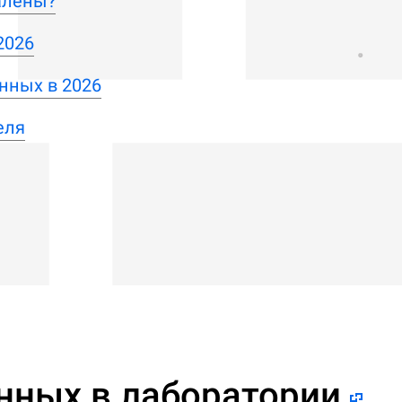
алены?
2026
нных в 2026
еля
нных в лаборатории