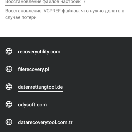
Восстановление файлов настроек
Восстановление .VCPREF файлов: что нужно делать в
случае потери
recoveryutility.com
filerecovery.pl
datenrettungtool.de
odysoft.com
datarecoverytool.com.tr