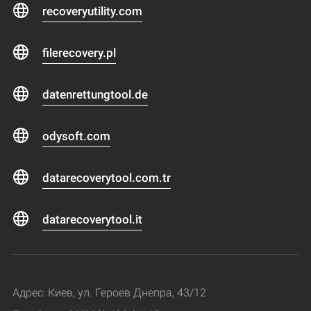
recoveryutility.com
filerecovery.pl
datenrettungtool.de
odysoft.com
datarecoverytool.com.tr
datarecoverytool.it
Адрес: Киев, ул. Героев Днепра, 43/12