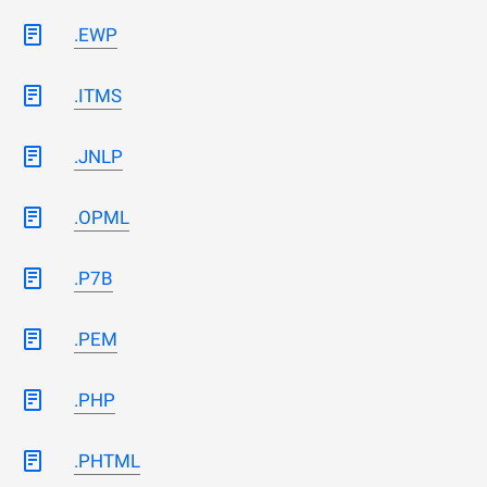
.EWP
.ITMS
.JNLP
.OPML
.P7B
.PEM
.PHP
.PHTML