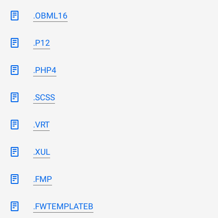
.OBML16
.P12
.PHP4
.SCSS
.VRT
.XUL
.FMP
.FWTEMPLATEB