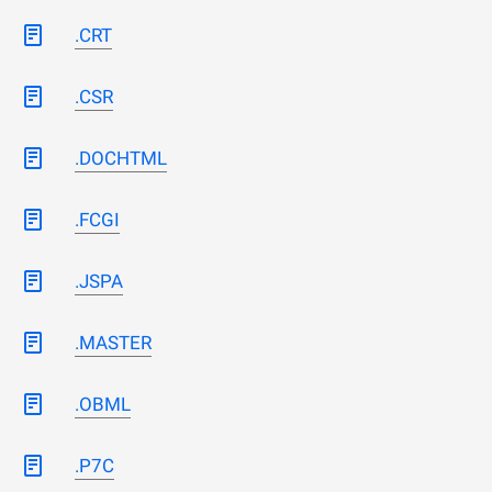
.CRT
.CSR
.DOCHTML
.FCGI
.JSPA
.MASTER
.OBML
.P7C