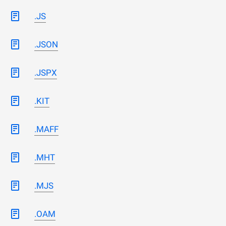
.JS
.JSON
.JSPX
.KIT
.MAFF
.MHT
.MJS
.OAM