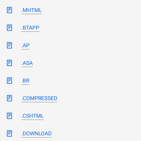
.MHTML
.BTAPP
.AP
.ASA
.BR
.COMPRESSED
.CSHTML
.DOWNLOAD