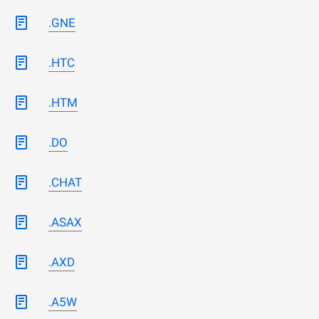
.GNE
.HTC
.HTM
.DO
.CHAT
.ASAX
.AXD
.A5W