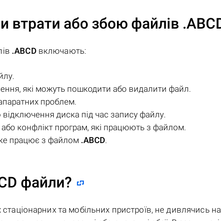
и втрати або збою файлів
.ABC
лів
.ABCD
включають:
йлу.
чення, які можуть пошкодити або видалити файл.
апаратних проблем.
відключення диска під час запису файлу.
або конфлікт програм, які працюють з файлом.
яке працює з файлом
.ABCD
.
BCD файли?
х стаціонарних та мобільних пристроїв, не дивлячись н