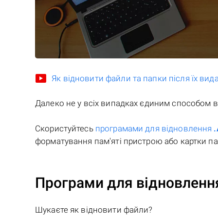
Як відновити файли та папки після їх ви
Далеко не у всіх випадках єдиним способом 
Скористуйтесь
програмами для відновлення
форматування пам'яті пристрою або картки пам
Програми для відновленн
Шукаєте як відновити файли?