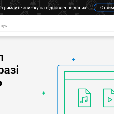
Отримайте знижку на відновлення даних!
Отрим
л
разі
о