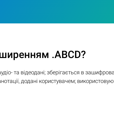
зширенням .ABCD?
 аудіо- та відеодані; зберігається в зашифр
анотації, додані користувачем; використовую