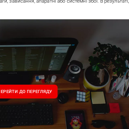
и, зависання, апаратні або системні збої. В результаті
ПЕРЕЙТИ ДО ПЕРЕГЛЯДУ