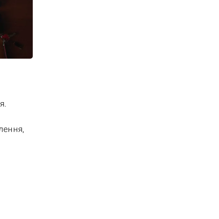
я.
лення,