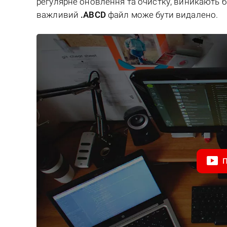
регулярне оновлення та очистку, виникають баг
важливий
.ABCD
файл може бути видалено.