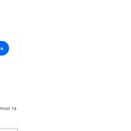
ти
иски та