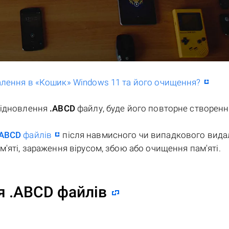
далення в «Кошик» Windows 11 та його очищення?
відновлення
.ABCD
файлу, буде його повторне створенн
.ABCD
файлів
після навмисного чи випадкового вида
'яті, зараження вірусом, збою або очищення пам'яті.
я .ABCD файлів