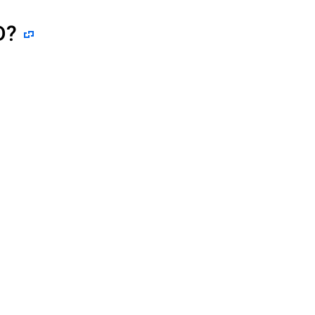
D
?
а