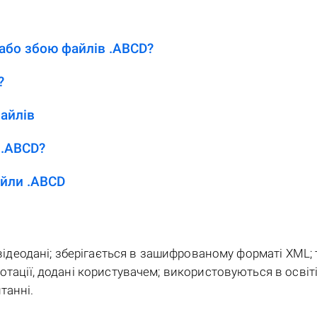
або збою файлів .ABCD?
?
айлів
 .ABCD?
йли .ABCD
а відеодані; зберігається в зашифрованому форматі XML;
отації, додані користувачем; використовуються в освіті
танні.