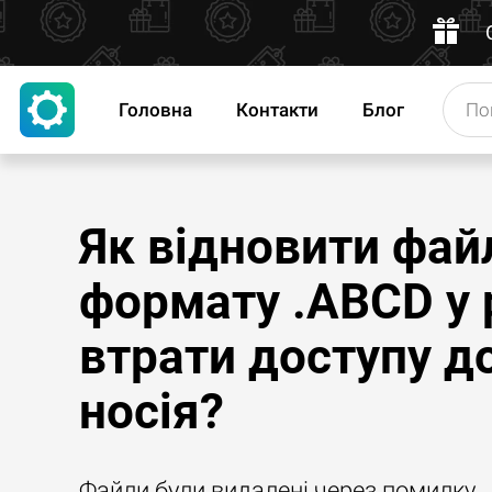
Головна
Контакти
Блог
Як відновити фай
формату .ABCD у 
втрати доступу д
носія?
Файли були видалені через помилку