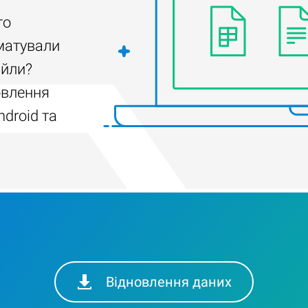
го
матували
айли?
овлення
droid та
Відновлення даних