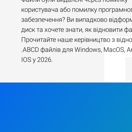
користувача або помилку програмно
забезпечення? Ви випадково відфор
диск та хочете знати, як відновити ф
Прочитайте наше керівництво з відн
.ABCD файлів для Windows, MacOS, An
IOS у 2026.