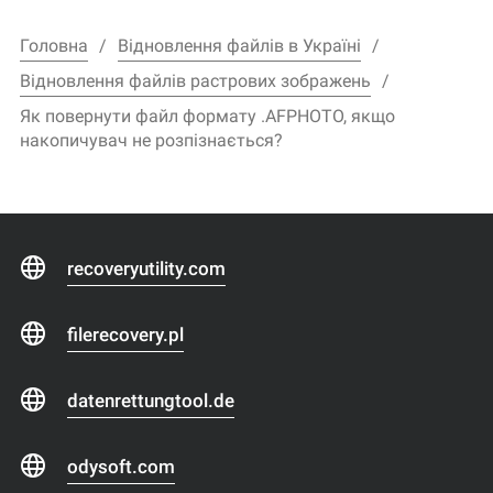
Головна
Відновлення файлів в Україні
Відновлення файлів растрових зображень
Як повернути файл формату .AFPHOTO, якщо
накопичувач не розпізнається?
recoveryutility.com
filerecovery.pl
datenrettungtool.de
odysoft.com