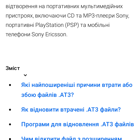
відтворення на портативних мультимедійних
пристроях, включаючи CD та MP3-плеєри Sony,
портативні PlayStation (PSP) та мобільні
телефони Sony Ericsson.
Зміст
Які найпоширеніші причини втрати або
збою файлів .AT3?
Як відновити втрачені .AT3 файли?
Програми для відновлення .AT3 файлів
Чим відкрити файл з розширенням