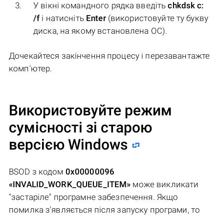
У вікні командного рядка введіть
chkdsk c:
/f
і натисніть
Enter
(використовуйте ту букву
диска, на якому встановлена ОС).
Дочекайтеся закінчення процесу і перезавантажте
комп'ютер.
Використовуйте режим
сумісності зі старою
версією Windows
BSOD з кодом
0x00000096
«INVALID_WORK_QUEUE_ITEM»
може викликати
"застаріле" програмне забезпечення. Якщо
помилка з'являється після запуску програми, то