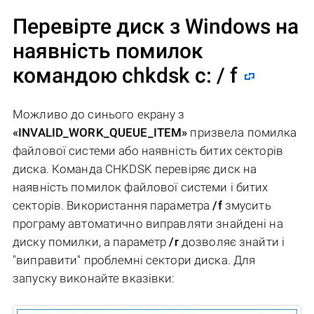
Перевірте диск з Windows на
наявність помилок
командою chkdsk c: / f
Можливо до синього екрану з
«INVALID_WORK_QUEUE_ITEM»
призвела помилка
файлової системи або наявність битих секторів
диска. Команда CHKDSK перевіряє диск на
наявність помилок файлової системи і битих
секторів. Використання параметра
/f
змусить
програму автоматично виправляти знайдені на
диску помилки, а параметр
/r
дозволяє знайти і
"виправити" проблемні сектори диска. Для
запуску виконайте вказівки: