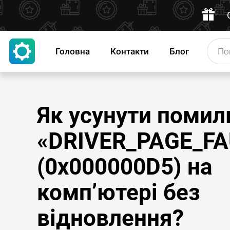
Головна
Контакти
Блог
Як усунути помил
«DRIVER_PAGE_FA
(0x000000D5) на
комп’ютері без
відновлення?