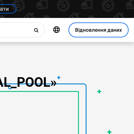
ати
Відновлення даних
AL_POOL»