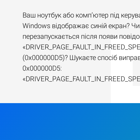
Ваш ноутбук або комп’ютер під керу
Windows відображає синій екран? Чи
перезапускається після появи повід
«DRIVER_PAGE_FAULT_IN_FREED_SP
(0x000000D5)? Шукаєте спосіб випра
0x000000D5:
«DRIVER_PAGE_FAULT_IN_FREED_SP