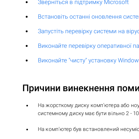
Зверніться в підтримку Microsoft
Встановіть останні оновлення сист
Запустіть перевірку системи на віру
Виконайте перевірку оперативної па
Виконайте "чисту" установку Window
Причини винекнення пом
На жорсткому диску комп'ютера або ноу
системному диску має бути вільно 2 - 10
На комп'ютер був встановлений несумі