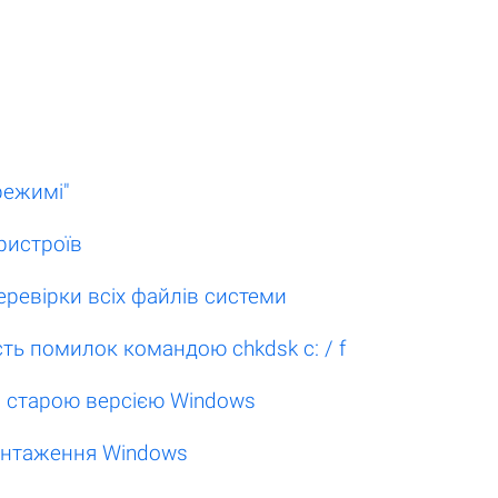
режимі"
ристроїв
еревірки всіх файлів системи
сть помилок командою chkdsk c: / f
і старою версією Windows
вантаження Windows