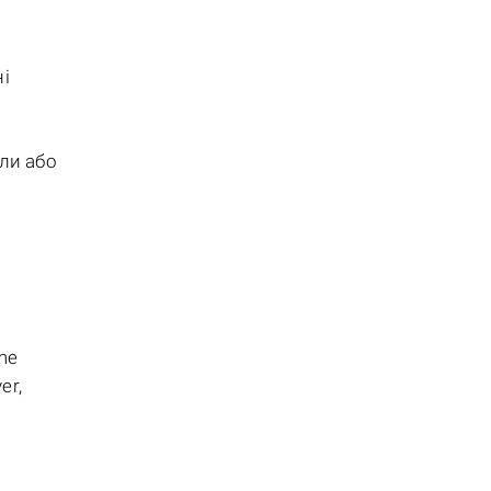
і
ли або
me
er,