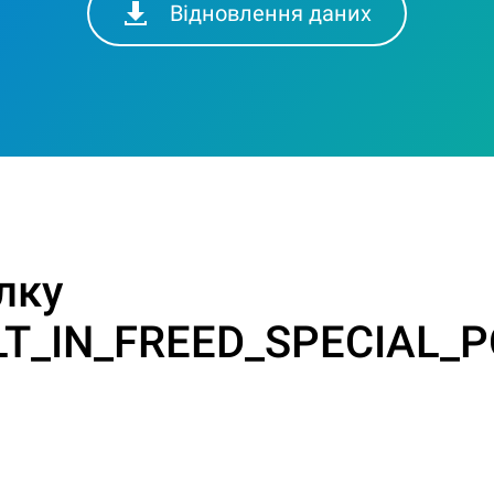
Відновлення даних
лку
LT_IN_FREED_SPECIAL_