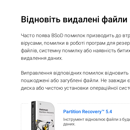
Відновіть видалені файли
Часто поява BSoD помилок призводить до вт
вірусами, помилки в роботі програм для рез
файлів, системну помилку або наявність битих
видалення даних.
Виправлення відповідних помилок відновить 
пошкоджені або загублені файли. Не завжди є
диска або чистою установки операційної сис
Partition Recovery™ 5.4
Інструмент відновлює файли з будь
даних.