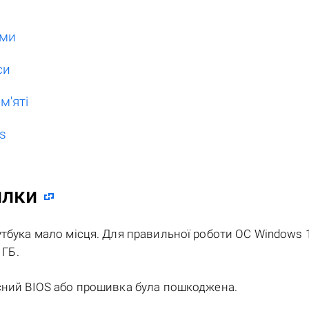
еми
си
м'яті
s
илки
тбука мало місця. Для правильної роботи ОС Windows 
 ГБ.
сний BIOS або прошивка була пошкоджена.