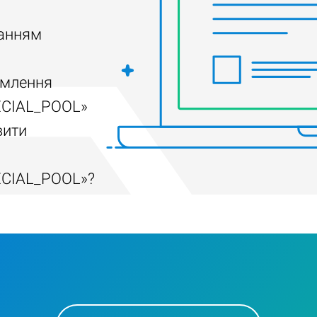
ванням
омлення
ECIAL_POOL»
вити
ECIAL_POOL»?