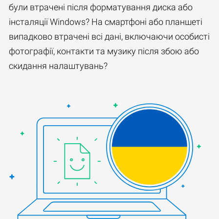
були втрачені після форматування диска або
інсталяції Windows? На смартфоні або планшеті
випадково втрачені всі дані, включаючи особисті
фотографії, контакти та музику після збою або
скидання налаштувань?