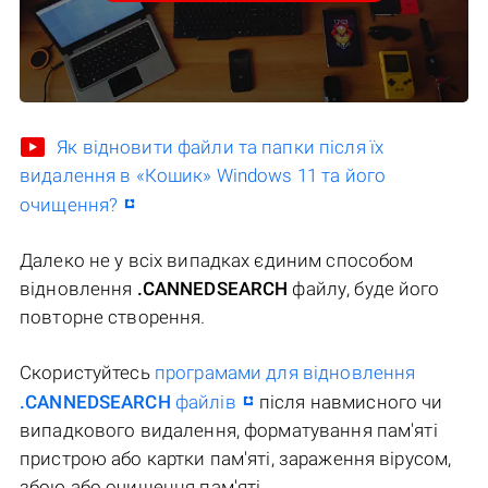
Як відновити файли та папки після їх
видалення в «Кошик» Windows 11 та його
очищення?
Далеко не у всіх випадках єдиним способом
відновлення
.CANNEDSEARCH
файлу, буде його
повторне створення.
Скористуйтесь
програмами для відновлення
.CANNEDSEARCH
файлів
після навмисного чи
випадкового видалення, форматування пам'яті
пристрою або картки пам'яті, зараження вірусом,
збою або очищення пам'яті.