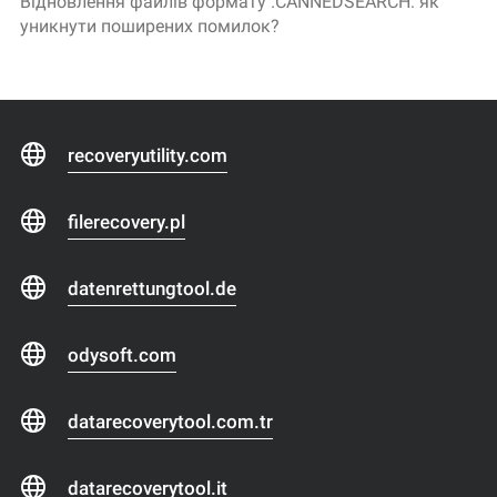
Відновлення файлів формату .CANNEDSEARCH: як
уникнути поширених помилок?
recoveryutility.com
filerecovery.pl
datenrettungtool.de
odysoft.com
datarecoverytool.com.tr
datarecoverytool.it