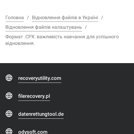
Головна
Відновлення файлів в Україні
Відновлення файлів налаштувань
Формат .CPX: важливість навчання для успішного
відновлення.
recoveryutility.com
filerecovery.pl
datenrettungtool.de
odysoft.com