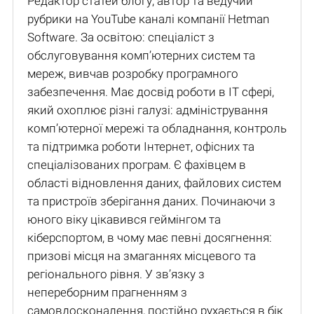
Редактор статей блогу, автор та ведучий
рубрики на YouTube каналі компанії Hetman
Software. За освітою: спеціаліст з
обслуговування комп’ютерних систем та
мереж, вивчав розробку програмного
забезпечення. Має досвід роботи в IT сфері,
який охоплює різні галузі: адміністрування
комп’ютерної мережі та обладнання, контроль
та підтримка роботи Інтернет, офісних та
спеціалізованих програм. Є фахівцем в
області відновлення даних, файлових систем
та пристроїв зберігання даних. Починаючи з
юного віку цікавився геймінгом та
кіберспортом, в чому має певні досягнення:
призові місця на змаганнях місцевого та
регіонального рівня. У зв’язку з
непереборним прагненням з
самовдосконалення, постійно рухається в бік