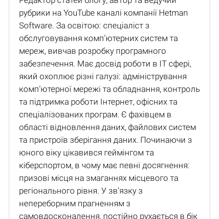
Редактор статей блогу, автор та ведучий
рубрики на YouTube каналі компанії Hetman
Software. За освітою: спеціаліст з
обслуговування комп’ютерних систем та
мереж, вивчав розробку програмного
забезпечення. Має досвід роботи в IT сфері,
який охоплює різні галузі: адміністрування
комп’ютерної мережі та обладнання, контроль
та підтримка роботи Інтернет, офісних та
спеціалізованих програм. Є фахівцем в
області відновлення даних, файлових систем
та пристроїв зберігання даних. Починаючи з
юного віку цікавився геймінгом та
кіберспортом, в чому має певні досягнення:
призові місця на змаганнях місцевого та
регіонального рівня. У зв’язку з
непереборним прагненням з
самовдосконалення, постійно рухається в бік