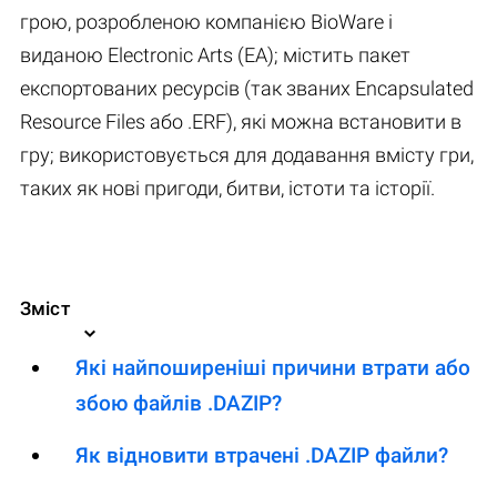
грою, розробленою компанією BioWare і
виданою Electronic Arts (EA); містить пакет
експортованих ресурсів (так званих Encapsulated
Resource Files або .ERF), які можна встановити в
гру; використовується для додавання вмісту гри,
таких як нові пригоди, битви, істоти та історії.
Зміст
Які найпоширеніші причини втрати або
збою файлів .DAZIP?
Як відновити втрачені .DAZIP файли?