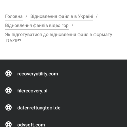
Головна
Відновлення файлів в Україні
Відновлення файлів відеоігор
Як підготуватися до відновлення файлів формату
.DAZIP?
recoveryutility.com
filerecovery.pl
datenrettungtool.de
odysoft.com