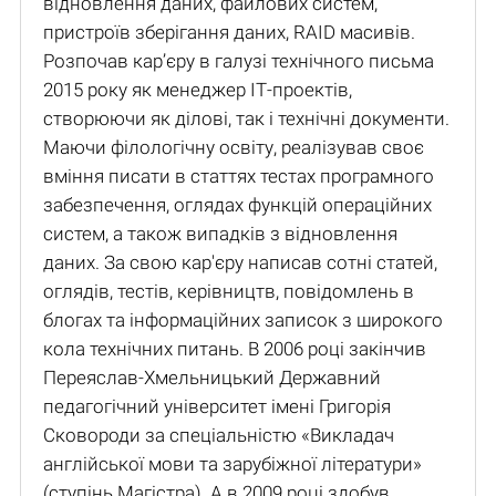
відновлення даних, файлових систем,
пристроїв зберігання даних, RAID масивів.
Розпочав кар’єру в галузі технічного письма
2015 року як менеджер ІТ-проектів,
створюючи як ділові, так і технічні документи.
Маючи філологічну освіту, реалізував своє
вміння писати в статтях тестах програмного
забезпечення, оглядах функцій операційних
систем, а також випадків з відновлення
даних. За свою кар'єру написав сотні статей,
оглядів, тестів, керівництв, повідомлень в
блогах та інформаційних записок з широкого
кола технічних питань. В 2006 році закінчив
Переяслав-Хмельницький Державний
педагогічний університет імені Григорія
Сковороди за спеціальністю «Викладач
англійської мови та зарубіжної літератури»
(ступінь Магістра). А в 2009 році здобув