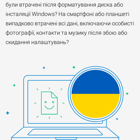
були втрачені після форматування диска або
інсталяції Windows? На смартфоні або планшеті
випадково втрачені всі дані, включаючи особисті
фотографії, контакти та музику після збою або
скидання налаштувань?