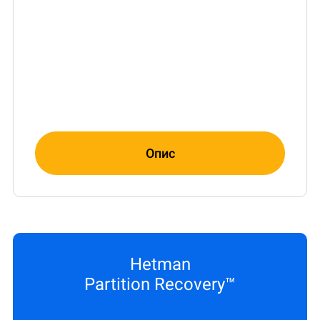
Опис
Hetman
Partition Recovery™