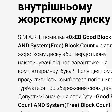
внутрішньому
жорсткому диску
S.M.A.R.T. помилка
«0xEB Good Block
AND System(Free) Block Count »
з'яв
жорсткому диску або твердотілому
накопичувачі під час завантаження
комп'ютера/ноутбука? Після цієї пом
продуктивність комп'ютера погіршилас
турбуєтеся про збереження своїх дан
Допустимі значення атрибуту
«Good 
Count AND System(Free) Block Count 