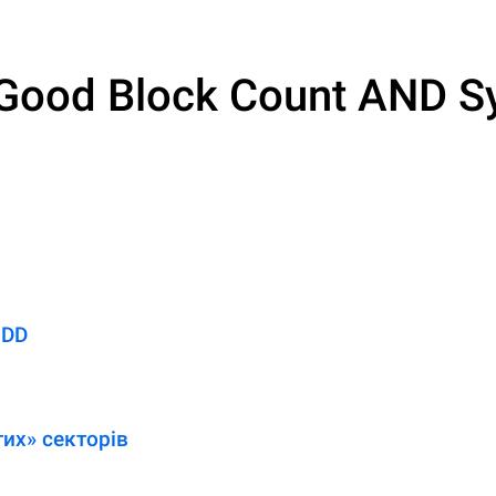
Good Block Count AND Sy
HDD
тих» секторів