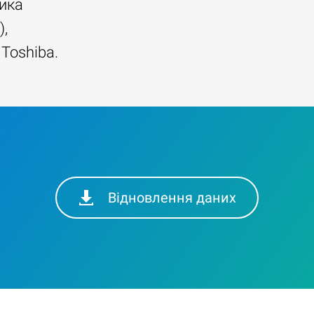
ника
),
 Toshiba.
Відновлення даних