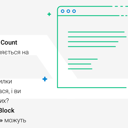
 Count
ляється на
илки
я, і ви
их?
Block
»
можуть