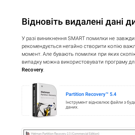
Відновіть видалені дані д
У разі виникнення SMART помилки не завжди 
рекомендується негайно створити копію важли
момент. Але бувають помилки при яких скопі
випадку можна використовувати програму дл
Recovery
.
Partition Recovery™ 5.4
Інструмент відновлює файли з будь
даних.