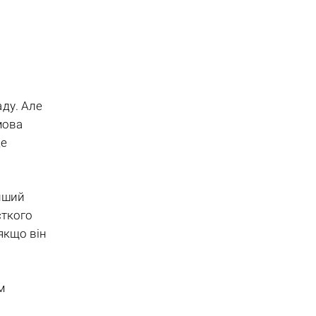
ду. Але
мова
це
інший
сткого
якщо він
м