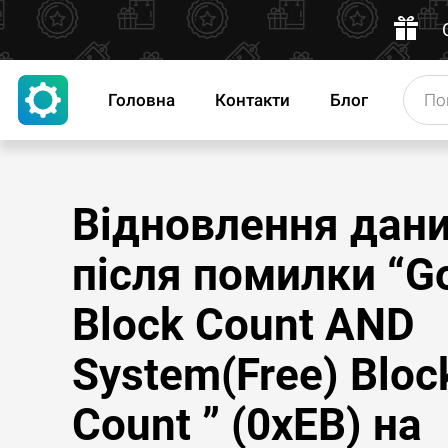
Головна
Контакти
Блог
Відновлення дан
після помилки “G
Block Count AND
System(Free) Bloc
Count ” (0xEB) на