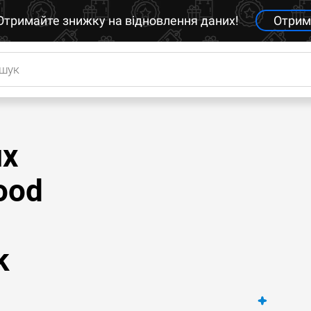
Отримайте знижку на відновлення даних!
Отрим
их
ood
k