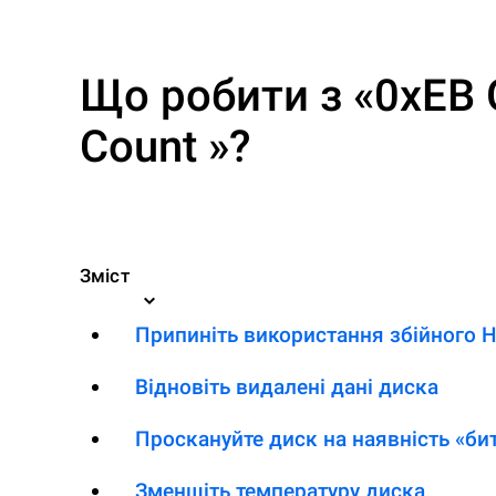
Що робити з «0xEB 
Count »?
Зміст
Припиніть використання збійного 
Відновіть видалені дані диска
Проскануйте диск на наявність «би
Зменшіть температуру диска