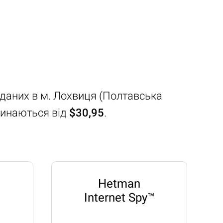
 даних в м. Лохвиця (Полтавська
чинаються від
$30,95
.
Hetman
Internet Spy™