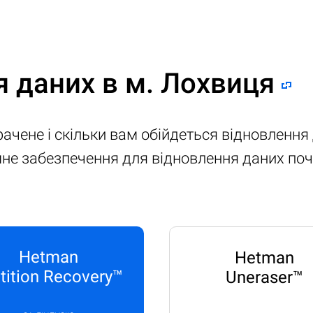
я даних в м. Лохвиця
рачене і скільки вам обійдеться відновлення
амне забезпечення для відновлення даних по
Hetman
Hetman
tition Recovery™
Uneraser™