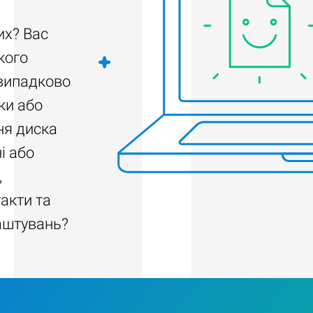
их? Вас
кого
 випадково
ки або
ня диска
і або
,
акти та
аштувань?