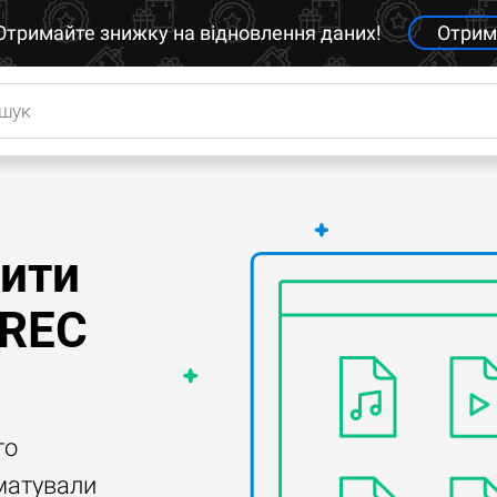
Отримайте знижку на відновлення даних!
Отрим
вити
LREC
го
матували