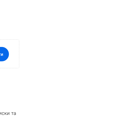
ти
иски та