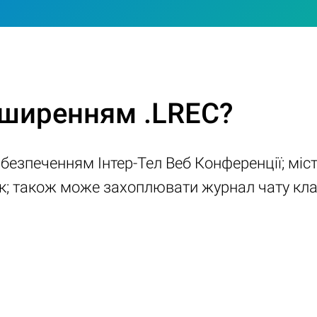
зширенням .LREC?
езпеченням Інтер-Тел Веб Конференції; міст
; також може захоплювати журнал чату клав