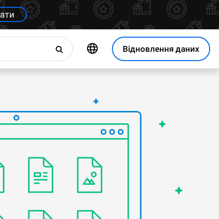
ати
Відновлення даних