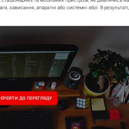
х стаціонарних та мобільних пристроїв, не дивлячись н
и, зависання, апаратні або системні збої. В результаті
ПЕРЕЙТИ ДО ПЕРЕГЛЯДУ