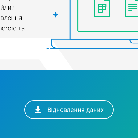
айли?
овлення
droid та
Відновлення даних