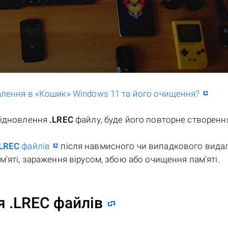
далення в «Кошик» Windows 11 та його очищення?
відновлення
.LREC
файлу, буде його повторне створенн
.LREC
файлів
після навмисного чи випадкового вида
'яті, зараження вірусом, збою або очищення пам'яті.
 .LREC файлів