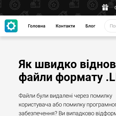
Головна
Контакти
Блог
Як швидко відно
файли формату .
Файли були видалені через помилку
користувача або помилку програмно
забезпечення? Ви випадково відфор