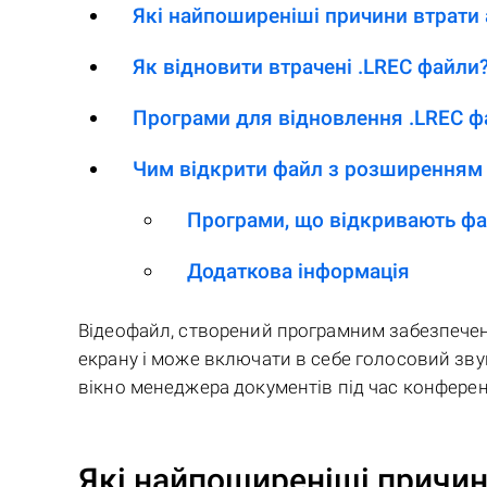
Які найпоширеніші причини втрати 
Як відновити втрачені .LREC файли
Програми для відновлення .LREC ф
Чим відкрити файл з розширенням 
Програми, що відкривають фа
Додаткова інформація
Відеофайл, створений програмним забезпеченн
екрану і може включати в себе голосовий зву
вікно менеджера документів під час конференц
Які найпоширеніші причин