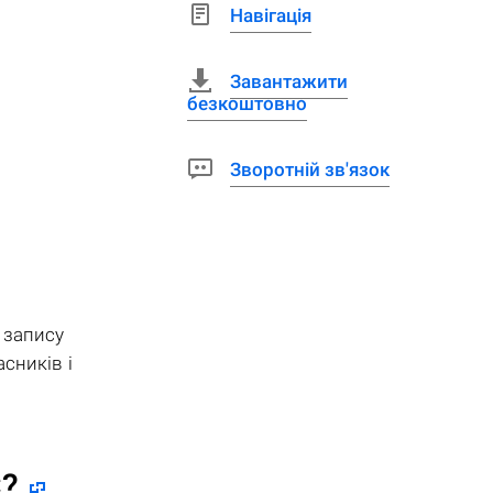
Навігація
Завантажити
безкоштовно
Зворотній зв'язок
 запису
сників і
C
?