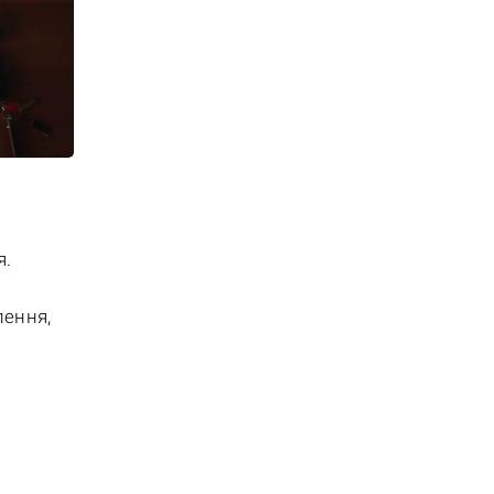
я.
лення,