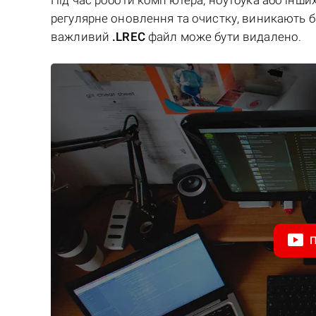
Під час роботи комп'ютера, ноутбука або інши
регулярне оновлення та очистку, виникають баг
важливий
.LREC
файл може бути видалено.