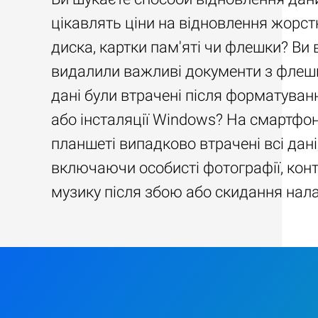
цікавлять ціни на відновлення жорст
диска, картки пам'яті чи флешки? Ви
видалили важливі документи з флеш
дані були втрачені після форматуван
або інсталяції Windows? На смартфон
планшеті випадково втрачені всі дані
включаючи особисті фотографії, конт
музику після збою або скидання нал