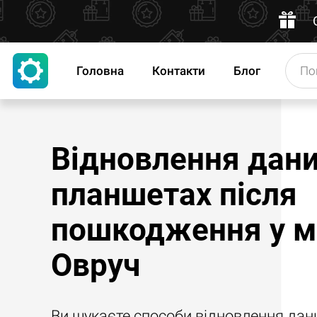
Головна
Контакти
Блог
Відновлення дани
планшетах після
пошкодження у м
Овруч
Ви шукаєте способи відновлення дан