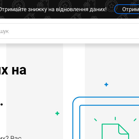
Отримайте знижку на відновлення даних!
Отрим
х на
.
их? Вас