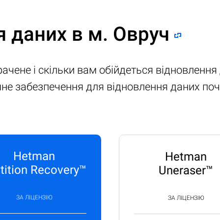
я даних в м. Овруч
рачене і скільки вам обійдеться відновленн
амне забезпечення для відновлення даних по
Hetman
Hetman
tition Recovery™
Uneraser™
ЗА ЛІЦЕНЗІЮ
ЗА ЛІЦЕНЗІЮ