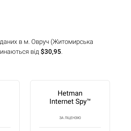
я даних в м. Овруч (Житомирська
чинаються від
$30,95
.
Hetman
Internet Spy™
ЗА ЛІЦЕНЗІЮ