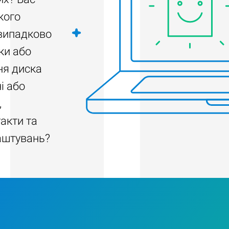
кого
 випадково
ки або
ня диска
і або
,
акти та
аштувань?