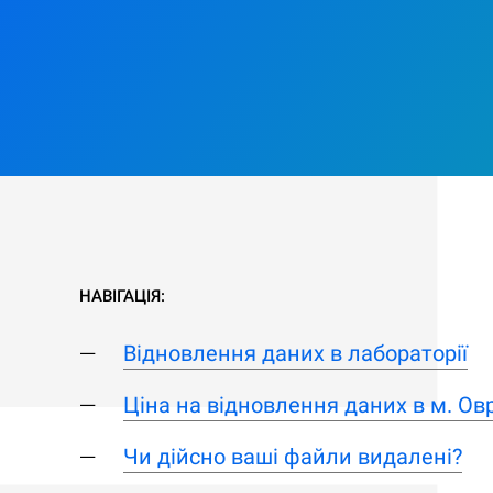
НАВІГАЦІЯ:
Відновлення даних в лабораторії
Ціна на відновлення даних в м. Ов
Чи дійсно ваші файли видалені?