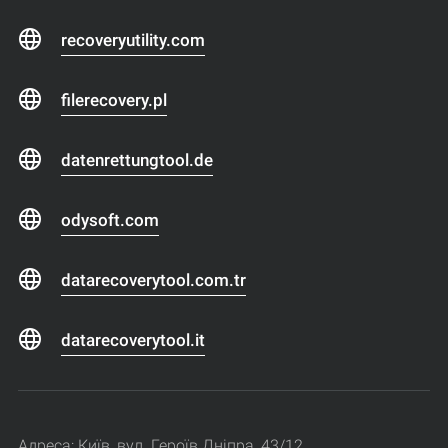
recoveryutility.com
filerecovery.pl
datenrettungtool.de
odysoft.com
datarecoverytool.com.tr
datarecoverytool.it
Адреса: Київ, вул. Героїв Дніпра, 43/12