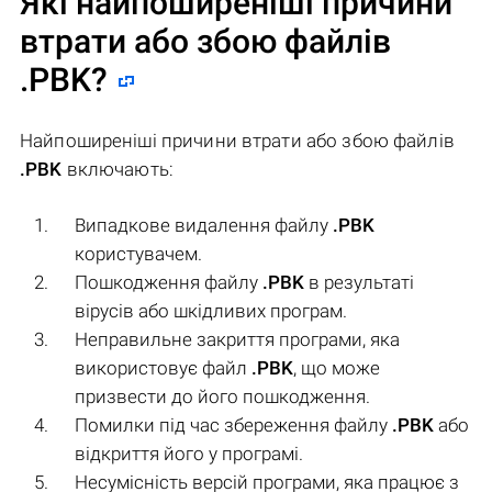
Які найпоширеніші причини
втрати або збою файлів
.PBK
?
Найпоширеніші причини втрати або збою файлів
.PBK
включають:
Випадкове видалення файлу
.PBK
користувачем.
Пошкодження файлу
.PBK
в результаті
вірусів або шкідливих програм.
Неправильне закриття програми, яка
використовує файл
.PBK
, що може
призвести до його пошкодження.
Помилки під час збереження файлу
.PBK
або
відкриття його у програмі.
Несумісність версій програми, яка працює з