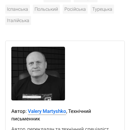
Іспанська
Польський
Російська
Турецька
Італійська
Автор:
Valery Martyshko
, Технічний
письменник
Автор, перекладач та технічний спеціаліст