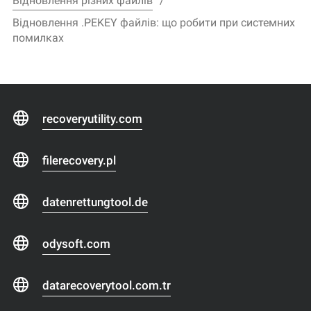
Відновлення різних файлів
Відновлення .PEKEY файлів: що робити при системних
помилках
recoveryutility.com
filerecovery.pl
datenrettungtool.de
odysoft.com
datarecoverytool.com.tr