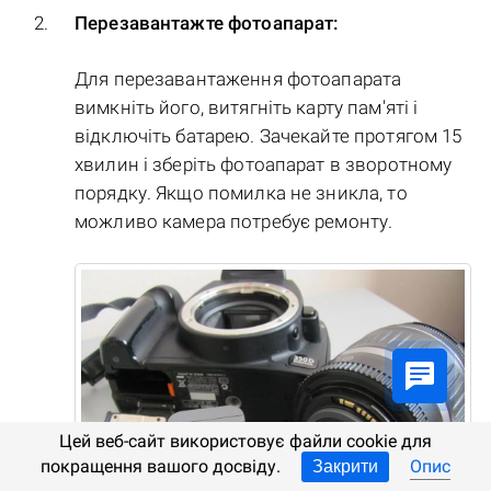
Перезавантажте фотоапарат:
Для перезавантаження фотоапарата
вимкніть його, витягніть карту пам'яті і
відключіть батарею. Зачекайте протягом 15
хвилин і зберіть фотоапарат в зворотному
порядку. Якщо помилка не зникла, то
можливо камера потребує ремонту.
Цей веб-сайт використовує файли cookie для
покращення вашого досвіду.
Опис
Закрити