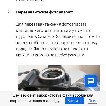
включіть його.
Перезавантажте фотоапарат:
Для перезавантаження фотоапарата
вимкніть його, витягніть карту пам'яті і
відключіть батарею. Зачекайте протягом 15
хвилин і зберіть фотоапарат в зворотному
порядку. Якщо помилка не зникла, то
можливо камера потребує ремонту.
Цей веб-сайт використовує файли cookie для
покращення вашого досвіду.
Опис
Закрити